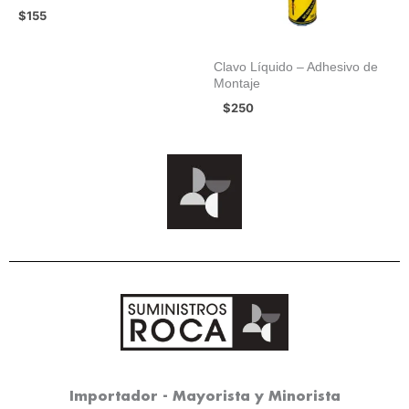
$
155
Clavo Líquido – Adhesivo de
Montaje
$
250
Importador - Mayorista y Minorista