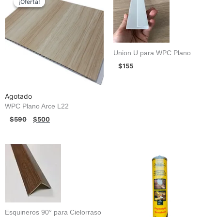
¡Oferta!
¡Oferta!
original
actual
era:
es:
$590.
$500.
Union U para WPC Plano
$
155
Agotado
WPC Plano Arce L22
$
590
$
500
Esquineros 90° para Cielorraso