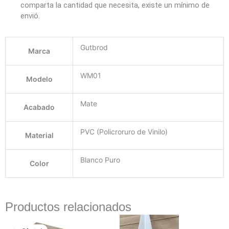
comparta la cantidad que necesita, existe un mínimo de
envió.
Gutbrod
Marca
WM01
Modelo
Mate
Acabado
PVC (Policroruro de Vinilo)
Material
Blanco Puro
Color
Productos relacionados
El
El
precio
precio