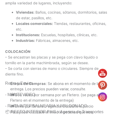
amplia variedad de lugares, incluyendo:
Viviendas:
Baños, cocinas, sótanos, dormitorios, salas
de estar, pasillos, etc.
Locales comerciales:
Tiendas, restaurantes, oficinas,
etc.
Instituciones:
Escuelas, hospitales, clínicas, etc.
Industrias:
Fábricas, almacenes, etc.
COLOCACIÓN
– Se encastran las placas y se pega con clavo liquido o
tornillo en la parte machimbrada, según se desee.
– Se corta con sierras de mano o circulares. Siempre de
diente fino.
Retiro y Envios
Envíos de Compras:
Se abona en el momento de la
entrega. Los precios pueden variar, consulte.
- MONTEVIDEO
🚛 Dos veces por semana por un Fletero. (se paga al
Fletero en el momento de la entrega)
- RUTA INTERBALNEARIA Y MALDONADO
🚛 Envió por fletero o agencia. Consulte el precio
📦 RESTO INTERIOR PAIS x Agencia de Transportes
Para poder cotizarle el envió le pedimos que nos