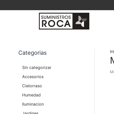
Ir
al
contenido
In
Categorias
Sin categorizar
Mo
Accesorios
Cielorraso
Humedad
Iluminacion
Jardines