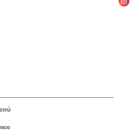
enú
Inicio