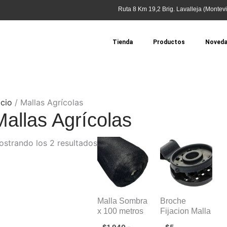
Ruta 8 Km 19,2 Brig. Lavalleja (Montevi
Tienda
Productos
Noved
icio
/ Mallas Agrícolas
Mallas Agrícolas
Rango
strando los 2 resultados
de
precios:
desde
$1.940
hasta
$6.800
Malla Sombra
Broche
x 100 metros
Fijacion Malla
-
$
1.940
$
5