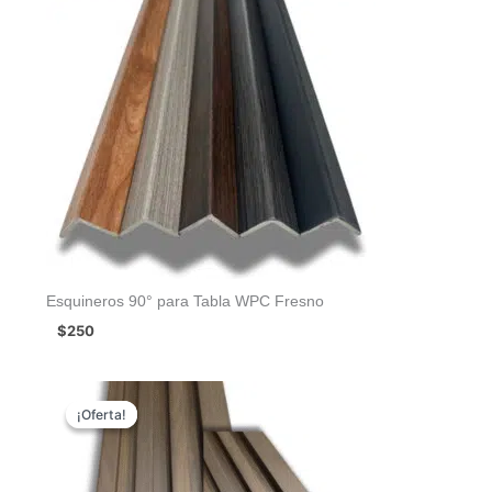
Esquineros 90° para Tabla WPC Fresno
$
250
Rango
de
¡Oferta!
¡Oferta!
precios:
desde
$400
hasta