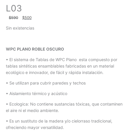
L03
El
El
$
590
$
500
precio
precio
Sin existencias
original
actual
era:
es:
$590.
$500.
WPC PLANO ROBLE OSCURO
• El sistema de Tablas de WPC Plano esta compuesto por
tablas sintéticas ensamblables fabricadas en un material
ecológico e innovador, de fácil y rápida instalación.
• Se utilizan para cubrir paredes y techos
• Aislamiento térmico y acústico
• Ecologica: No contiene sustancias tóxicas, que contaminen
el aire ni el medio ambiente.
• Es un sustituto de la madera y/o cielorraso tradicional,
ofreciendo mayor versatilidad.