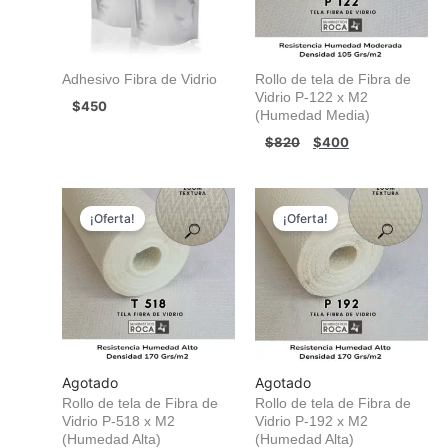
Adhesivo Fibra de Vidrio
Rollo de tela de Fibra de
Vidrio P-122 x M2
$
450
(Humedad Media)
$
820
$
400
El
El
El
El
precio
precio
precio
precio
¡Oferta!
¡Oferta!
original
actual
original
actual
era:
es:
era:
es:
$820.
$400.
$820.
$400.
Agotado
Agotado
Rollo de tela de Fibra de
Rollo de tela de Fibra de
Vidrio P-518 x M2
Vidrio P-192 x M2
(Humedad Alta)
(Humedad Alta)