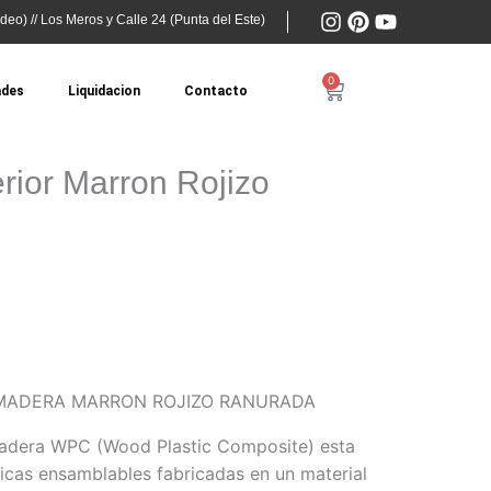
I
P
Y
deo) // Los Meros y Calle 24 (Punta del Este)
n
i
o
s
n
u
t
t
t
0
Cart
ades
Liquidacion
Contacto
a
e
u
g
r
b
r
e
e
a
s
rior Marron Rojizo
m
t
 MADERA MARRON ROJIZO RANURADA
Madera WPC (Wood Plastic Composite) esta
icas ensamblables fabricadas en un material