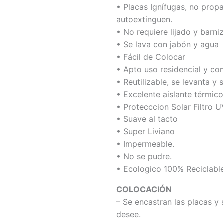
• Placas Ignífugas, no prop
autoextinguen.
• No requiere lijado y barni
• Se lava con jabón y agua
• Fácil de Colocar
• Apto uso residencial y co
• Reutilizable, se levanta y 
• Excelente aislante térmico
• Protecccion Solar Filtro U
• Suave al tacto
• Super Liviano
• Impermeable.
• No se pudre.
• Ecologico 100% Reciclabl
COLOCACIÓN
– Se encastran las placas y 
desee.