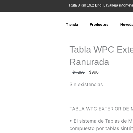
Ruta 8 Km 19,2 Brig. Lavalleja (Montevi
Tienda
Productos
Noved
Tabla WPC Exte
Ranurada
El
El
$
1.250
$
990
precio
precio
Sin existencias
original
actual
era:
es:
$1.250.
$990.
TABLA WPC EXTERIOR DE
• El sistema de Tablas de 
compuesto por tablas sintét