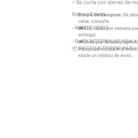
– Se corta con sierras de ma
Retiro y Envios
Envíos de Compras:
Se abon
variar, consulte.
- MONTEVIDEO
🚛 Dos veces por semana por 
entrega)
- RUTA INTERBALNEARIA 
🚛 Envió por fletero o agenci
📦 RESTO INTERIOR PAIS x A
Para poder cotizarle el envi
existe un mínimo de envió.