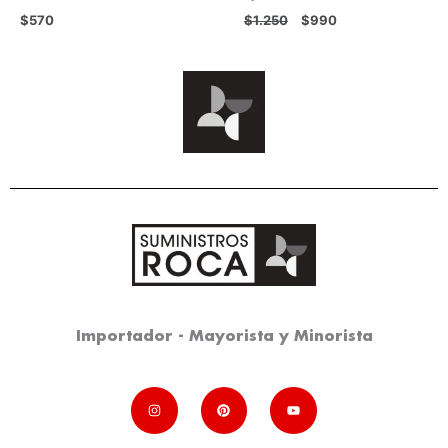
$
570
$
1.250
$
990
Importador - Mayorista y Minorista
I
P
Y
n
i
o
s
n
u