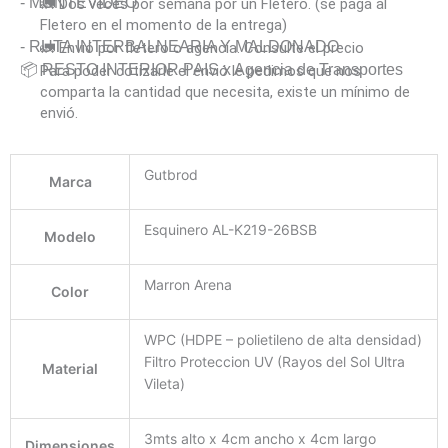
- MONTEVIDEO
🚛 Dos veces por semana por un Fletero. (se paga al
Fletero en el momento de la entrega)
- RUTA INTERBALNEARIA Y MALDONADO
🚛 Envió por fletero o agencia. Consulte el precio
📦 RESTO INTERIOR PAIS x Agencia de Transportes
Para poder cotizarle el envió le pedimos que nos
comparta la cantidad que necesita, existe un mínimo de
envió.
Gutbrod
Marca
Esquinero AL-K219-26BSB
Modelo
Marron Arena
Color
WPC (HDPE – polietileno de alta densidad)
Filtro Proteccion UV (Rayos del Sol Ultra
Material
Vileta)
3mts alto x 4cm ancho x 4cm largo
Dimensiones