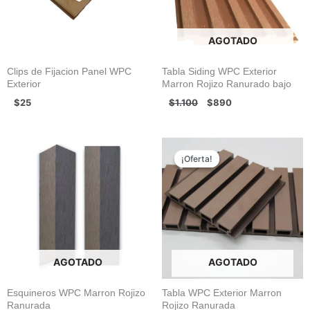
AGOTADO
Clips de Fijacion Panel WPC
Tabla Siding WPC Exterior
Exterior
Marron Rojizo Ranurado bajo
$
25
$
1.100
$
890
El
El
precio
precio
¡Oferta!
¡Oferta!
original
actual
era:
es:
$1.250.
$990.
AGOTADO
AGOTADO
Esquineros WPC Marron Rojizo
Tabla WPC Exterior Marron
Ranurada
Rojizo Ranurada