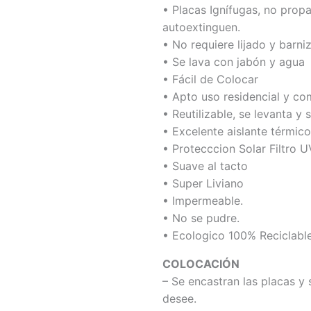
• Placas Ignífugas, no prop
autoextinguen.
• No requiere lijado y barni
• Se lava con jabón y agua
• Fácil de Colocar
• Apto uso residencial y co
• Reutilizable, se levanta y 
• Excelente aislante térmico
• Protecccion Solar Filtro U
• Suave al tacto
• Super Liviano
• Impermeable.
• No se pudre.
• Ecologico 100% Reciclabl
COLOCACIÓN
– Se encastran las placas y 
desee.