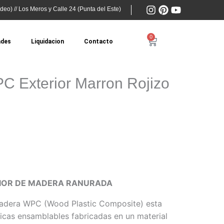
I
P
Y
deo) // Los Meros y Calle 24 (Punta del Este)
n
i
o
s
n
u
t
t
t
0
Cart
ades
Liquidacion
Contacto
a
e
u
g
r
b
r
e
e
a
s
C Exterior Marron Rojizo
m
t
RIOR DE MADERA RANURADA
Madera WPC (Wood Plastic Composite) esta
icas ensamblables fabricadas en un material