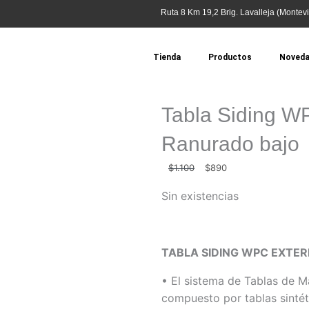
Ruta 8 Km 19,2 Brig. Lavalleja (Montevi
Tienda
Productos
Noved
Tabla Siding WP
Ranurado bajo
El
El
$
1.100
$
890
precio
precio
Sin existencias
original
actual
era:
es:
$1.100.
$890.
TABLA SIDING WPC EXTE
• El sistema de Tablas de 
compuesto por tablas sintét