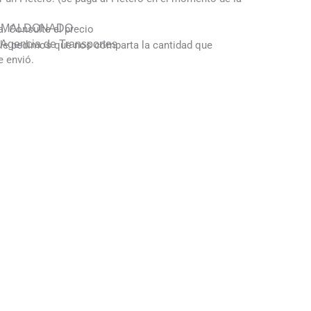
Y MALDONADO
a. Consulte el precio
gencia de Transportes
ó le pedimos que nos comparta la cantidad que
e envió.