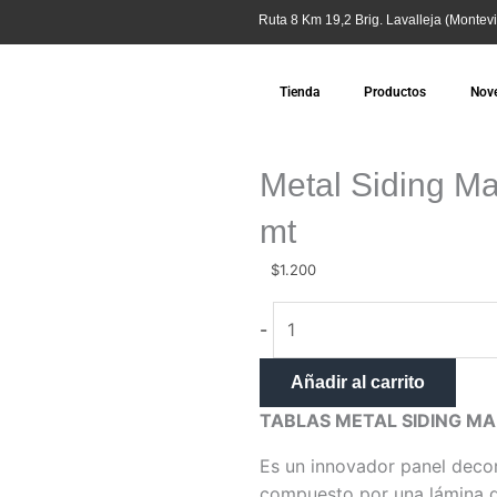
Ruta 8 Km 19,2 Brig. Lavalleja (Montevi
Tienda
Productos
Nov
Metal Siding M
mt
$
1.200
Metal
-
Siding
Madera
Añadir al carrito
Wengue
TABLAS METAL SIDING M
Negro
2,90
Es un innovador panel decor
mt
compuesto por una lámina de