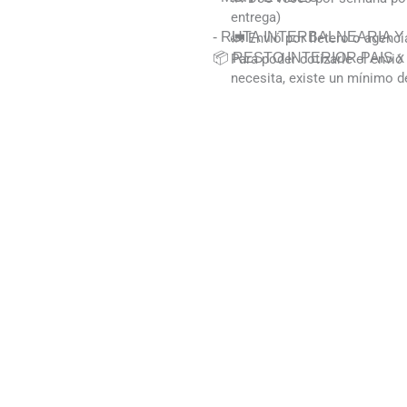
entrega)
- RUTA INTERBALNEARIA 
🚛 Envió por fletero o agenci
📦 RESTO INTERIOR PAIS x A
Para poder cotizarle el envi
necesita, existe un mínimo d