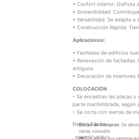
• Confort interior: Disfruta
• Sostenibilidad: Contribuy
• Versatilidad: Se adapta a 
• Construcción Rápida: Tie
Aplicaciones:
• Fachadas de edificios nuev
• Renovación de fachadas: Id
antiguos.
• Decoración de interiores: 
COLOCACIÓN
– Se encastran las placas y 
parte machimbrada, según s
– Se corta con sierras de ma
Retiro y Envios
Envíos de Compras:
Se abona
variar, consulte.
- MONTEVIDEO
🚛 Dos veces por semana por 