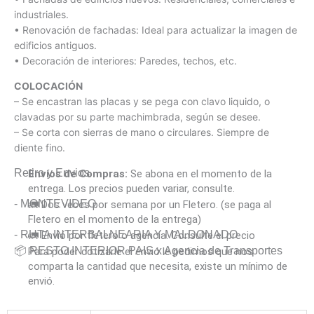
industriales.
• Renovación de fachadas: Ideal para actualizar la imagen de
edificios antiguos.
• Decoración de interiores: Paredes, techos, etc.
COLOCACIÓN
– Se encastran las placas y se pega con clavo liquido, o
clavadas por su parte machimbrada, según se desee.
– Se corta con sierras de mano o circulares. Siempre de
diente fino.
Retiro y Envios
Envíos de Compras:
Se abona en el momento de la
entrega. Los precios pueden variar, consulte.
- MONTEVIDEO
🚛 Dos veces por semana por un Fletero. (se paga al
Fletero en el momento de la entrega)
- RUTA INTERBALNEARIA Y MALDONADO
🚛 Envió por fletero o agencia. Consulte el precio
📦 RESTO INTERIOR PAIS x Agencia de Transportes
Para poder cotizarle el envió le pedimos que nos
comparta la cantidad que necesita, existe un mínimo de
envió.