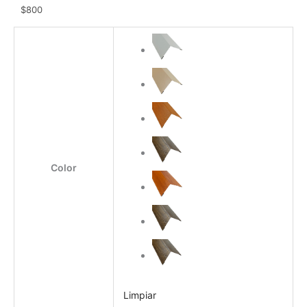
$
800
Perfil
Esquina
Exterior
y
Puerta
Ventana
cantidad
Color
Limpiar