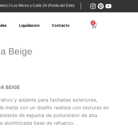
I
P
Y
deo) // Los Meros y Calle 24 (Punta del Este)
n
i
o
s
n
u
t
t
t
0
Cart
ades
Liquidacion
Contacto
a
e
u
g
r
b
r
e
e
a
s
ja Beige
m
t
A BEIGE
ativo y aislante para fachadas exteriores,
 metal con un diseño realista con texturas en
aislante de espuma de poliuretano de alta
a aluminizada base de refuerzo.