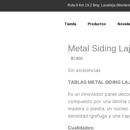
Ruta 8 Km 19,2 Brig. Lavalleja (Montevi
Tienda
Productos
Noved
Metal Siding La
$
1.600
Sin existencias
TABLAS METAL SIDING LAJ
Es un innovador panel decor
compuesto por una lámina de
madera o piedra, un núcleo 
densidad ignífuga y una cap
Cualidades: