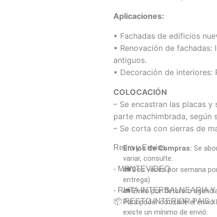
Aplicaciones:
• Fachadas de edificios nuev
• Renovación de fachadas: Id
antiguos.
• Decoración de interiores: 
COLOCACIÓN
– Se encastran las placas y 
parte machimbrada, según s
– Se corta con sierras de ma
Retiro y Envios
Envíos de Compras:
Se abon
variar, consulte.
- MONTEVIDEO
🚛 Dos veces por semana por 
entrega)
- RUTA INTERBALNEARIA 
🚛 Envió por fletero o agenci
📦 RESTO INTERIOR PAIS x A
Para poder cotizarle el envi
existe un mínimo de envió.