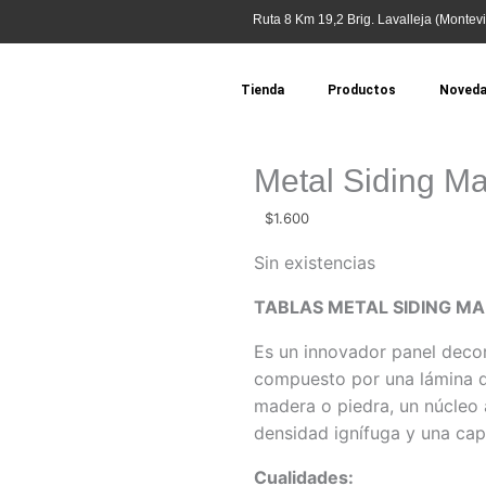
Ruta 8 Km 19,2 Brig. Lavalleja (Montevi
Tienda
Productos
Noved
Metal Siding Ma
$
1.600
Sin existencias
TABLAS METAL SIDING MA
Es un innovador panel decor
compuesto por una lámina de
madera o piedra, un núcleo 
densidad ignífuga y una cap
Cualidades: