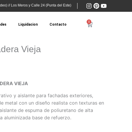
I
P
Y
deo) // Los Meros y Calle 24 (Punta del Este)
n
i
o
s
n
u
t
t
t
0
Cart
ades
Liquidacion
Contacto
a
e
u
g
r
b
r
e
e
a
s
dera Vieja
m
t
DERA VIEJA
ativo y aislante para fachadas exteriores,
 metal con un diseño realista con texturas en
aislante de espuma de poliuretano de alta
a aluminizada base de refuerzo.