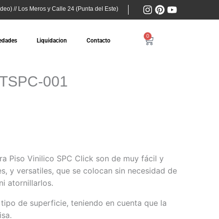
I
P
Y
deo) // Los Meros y Calle 24 (Punta del Este)
n
i
o
s
n
u
t
t
t
0
Cart
edades
Liquidacion
Contacto
a
e
u
g
r
b
r
e
e
a
s
WTSPC-001
m
t
a Piso Vinilico SPC Click son de muy fácil y
tes, y versatiles, que se colocan sin necesidad de
 atornillarlos.
tipo de superficie, teniendo en cuenta que la
isa.