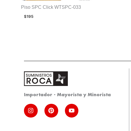
Piso SPC Click WTSPC-033
$
195
Importador - Mayorista y Minorista
I
P
Y
n
i
o
s
n
u
t
t
t
a
e
u