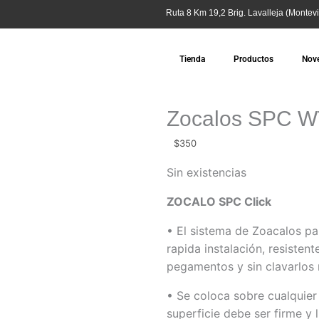
Ruta 8 Km 19,2 Brig. Lavalleja (Montevi
Tienda
Productos
Nov
Zocalos SPC 
$
350
Sin existencias
ZOCALO SPC Click
• El sistema de Zoacalos par
rapida instalación, resisten
pegamentos y sin clavarlos ni
• Se coloca sobre cualquier 
superficie debe ser firme y l