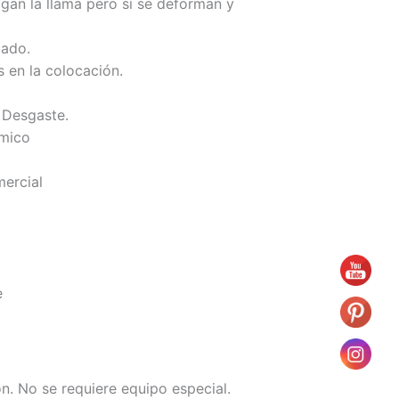
agan la llama pero sí se deforman y
zado.
s en la colocación.
l Desgaste.
rmico
mercial
e
ión. No se requiere equipo especial.