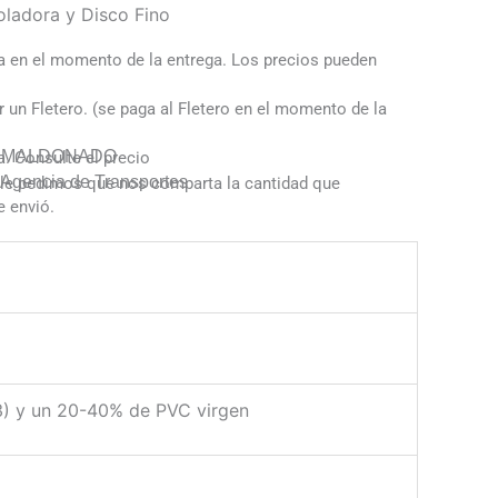
ladora y Disco Fino
 en el momento de la entrega. Los precios pueden
un Fletero. (se paga al Fletero en el momento de la
Y MALDONADO
a. Consulte el precio
gencia de Transportes
ó le pedimos que nos comparta la cantidad que
e envió.
3) y un 20-40% de PVC virgen