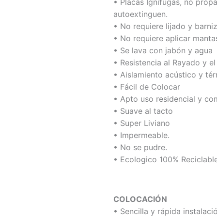
• Placas Ignífugas, no prop
autoextinguen.
• No requiere lijado y barni
• No requiere aplicar manta
• Se lava con jabón y agua
• Resistencia al Rayado y e
• Aislamiento acústico y té
• Fácil de Colocar
• Apto uso residencial y co
• Suave al tacto
• Super Liviano
• Impermeable.
• No se pudre.
• Ecologico 100% Reciclabl
COLOCACIÓN
• Sencilla y rápida instalac