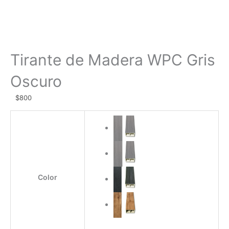
Tirante de Madera WPC Gris
Oscuro
$
800
Tirante
de
Madera
WPC
Gris
Oscuro
Color
cantidad