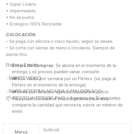
• Super Liviano
• Impermeable.
• No se pudre.
• Ecologico 100% Reciclable
COLOCACIÓN
– Se pega con silicona o clavo liquido, según se desee.
– Se corta con sierras de mano o circulares. Siempre de
diente fino.
Retiro y Envios
Envíos de Compras:
Se abona en el momento de la
entrega. Los precios pueden variar, consulte.
- MONTEVIDEO
🚛 Dos veces por semana por un Fletero. (se paga al
Fletero en el momento de la entrega)
- RUTA INTERBALNEARIA Y MALDONADO
🚛 Envió por fletero o agencia. Consulte el precio
📦 RESTO INTERIOR PAIS x Agencia de Transportes
Para poder cotizarle el envió le pedimos que nos
comparta la cantidad que necesita, existe un mínimo de
envió.
Gutbrod
Marca