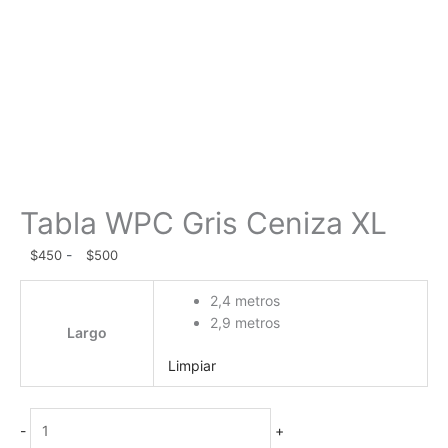
Tabla WPC Gris Ceniza XL
Rango
-
$
450
$
500
de
Tabla
precios:
2,4 metros
WPC
desde
2,9 metros
Largo
Gris
$450
Ceniza
hasta
Limpiar
XL
$500
cantidad
-
+