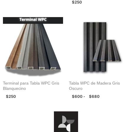
$
250
Rango
de
precios:
desde
$600
hasta
$680
Terminal para Tabla WPC Gris
Tabla WPC de Madera Gris
Blanquecino
Oscuro
$
250
$
600
$
680
-