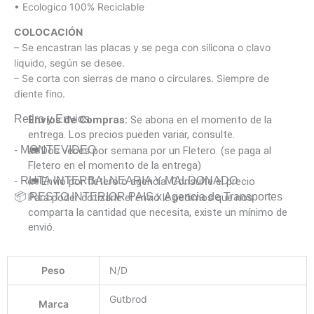
• Ecologico 100% Reciclable
COLOCACIÓN
– Se encastran las placas y se pega con silicona o clavo
liquido, según se desee.
– Se corta con sierras de mano o circulares. Siempre de
diente fino.
Retiro y Envios
Envíos de Compras:
Se abona en el momento de la
entrega. Los precios pueden variar, consulte.
- MONTEVIDEO
🚛 Dos veces por semana por un Fletero. (se paga al
Fletero en el momento de la entrega)
- RUTA INTERBALNEARIA Y MALDONADO
🚛 Envió por fletero o agencia. Consulte el precio
📦 RESTO INTERIOR PAIS x Agencia de Transportes
Para poder cotizarle el envió le pedimos que nos
comparta la cantidad que necesita, existe un mínimo de
envió.
Peso
N/D
Gutbrod
Marca