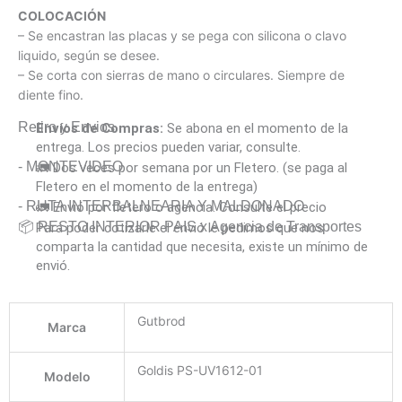
COLOCACIÓN
– Se encastran las placas y se pega con silicona o clavo
liquido, según se desee.
– Se corta con sierras de mano o circulares. Siempre de
diente fino.
Retiro y Envios
Envíos de Compras:
Se abona en el momento de la
entrega. Los precios pueden variar, consulte.
- MONTEVIDEO
🚛 Dos veces por semana por un Fletero. (se paga al
Fletero en el momento de la entrega)
- RUTA INTERBALNEARIA Y MALDONADO
🚛 Envió por fletero o agencia. Consulte el precio
📦 RESTO INTERIOR PAIS x Agencia de Transportes
Para poder cotizarle el envió le pedimos que nos
comparta la cantidad que necesita, existe un mínimo de
envió.
Gutbrod
Marca
Goldis PS-UV1612-01
Modelo