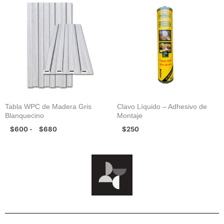
de
precios:
desde
$600
hasta
$680
Tabla WPC de Madera Gris
Clavo Líquido – Adhesivo de
Blanquecino
Montaje
$
600
$
680
$
250
-