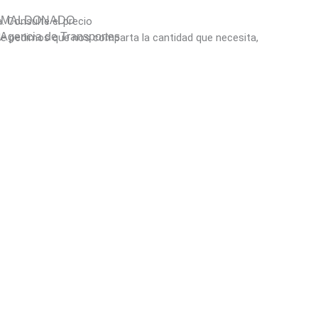
Y MALDONADO
a. Consulte el precio
gencia de Transportes
ó le pedimos que nos comparta la cantidad que necesita,