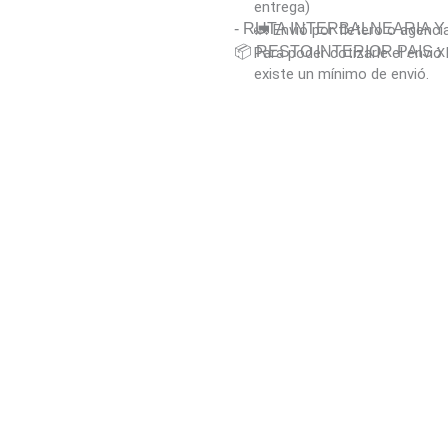
entrega)
- RUTA INTERBALNEARIA 
🚛 Envió por fletero o agenci
📦 RESTO INTERIOR PAIS x A
Para poder cotizarle el envi
existe un mínimo de envió.