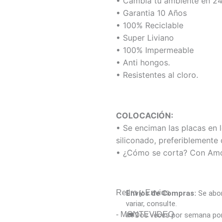
• Cambiá tu ambiente en 24
• Garantia 10 Años
• 100% Reciclable
• Super Liviano
• 100% Impermeable
• Anti hongos.
• Resistentes al cloro.
COLOCACIÓN:
• Se enciman las placas en 
siliconado, preferiblemente 
• ¿Cómo se corta? Con Amo
Retiro y Envios
Envíos de Compras:
Se abon
variar, consulte.
- MONTEVIDEO
🚛 Dos veces por semana por 