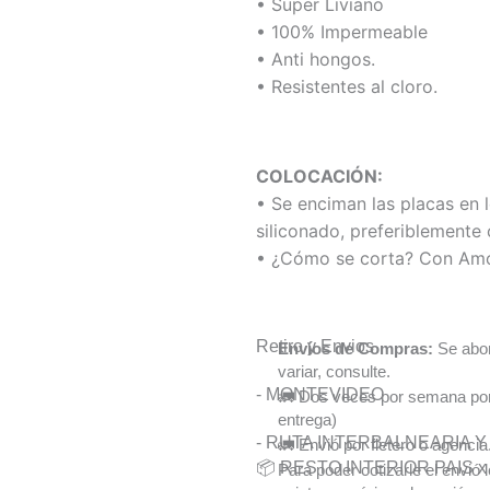
• Super Liviano
• 100% Impermeable
• Anti hongos.
• Resistentes al cloro.
COLOCACIÓN:
• Se enciman las placas en 
siliconado, preferiblemente 
• ¿Cómo se corta? Con Amo
Retiro y Envios
Envíos de Compras:
Se abon
variar, consulte.
- MONTEVIDEO
🚛 Dos veces por semana por 
entrega)
- RUTA INTERBALNEARIA 
🚛 Envió por fletero o agencia
📦 RESTO INTERIOR PAIS x A
Para poder cotizarle el envió