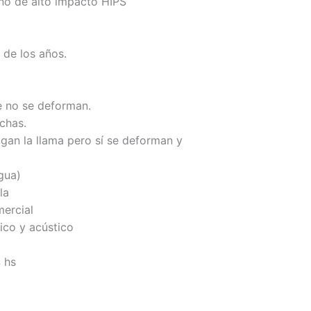
no de alto impacto HIPS
 de los años.
ue no se deforman.
chas.
agan la llama pero sí se deforman y
agua)
la
mercial
ico y acústico
 hs