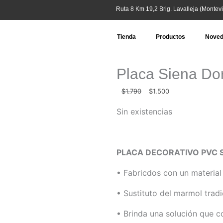
Ruta 8 Km 19,2 Brig. Lavalleja (Montevi
Tienda
Productos
Nove
Placa Siena Do
El
El
$
1.790
$
1.500
precio
precio
Sin existencias
original
actual
era:
es:
$1.790.
$1.500.
PLACA DECORATIVO PVC S
• Fabricdos con un material 
• Sustituto del marmol tradi
• Brinda una solución que c