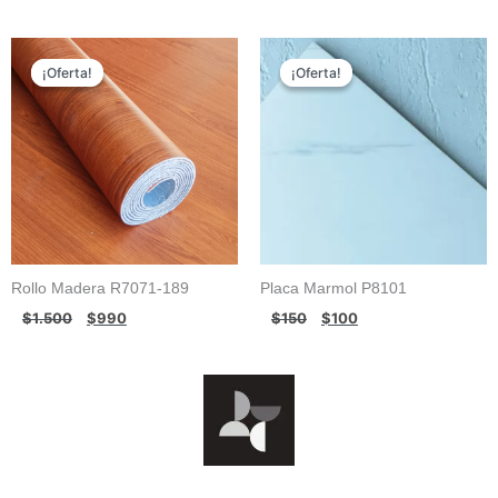
El
El
El
El
precio
precio
precio
precio
¡Oferta!
¡Oferta!
¡Oferta!
¡Oferta!
original
actual
original
actual
era:
es:
era:
es:
$1.500.
$990.
$150.
$100.
Rollo Madera R7071-189
Placa Marmol P8101
$
1.500
$
990
$
150
$
100