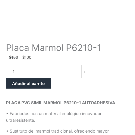
Placa Marmol P6210-1
El
El
$
150
$
100
precio
precio
Placa
original
actual
-
+
Marmol
era:
es:
P6210-
$150.
$100.
Añadir al carrito
1
cantidad
PLACA PVC SIMIL MARMOL P6210-1 AUTOADHESIVA
• Fabricdos con un material ecológico innovador
ultraresistente.
• Sustituto del marmol tradicional, ofreciendo mayor