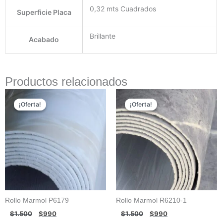
0,32 mts Cuadrados
Superficie Placa
Brillante
Acabado
Productos relacionados
El
El
El
El
precio
precio
precio
precio
¡Oferta!
¡Oferta!
¡Oferta!
¡Oferta!
original
actual
original
actual
era:
es:
era:
es:
$1.500.
$990.
$1.500.
$990.
Rollo Marmol P6179
Rollo Marmol R6210-1
$
1.500
$
990
$
1.500
$
990