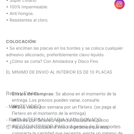
• Super Liviano
• 100% Impermeable
• Anti hongos.
• Resistentes al cloro.
COLOCACIÓN:
• Se enciman las placas en los bordes y se coloca cualquier
adhesivo siliconado, preferiblemente clavo liquido.
• ¿Cómo se corta? Con Amoladora y Disco Fino
EL MINIMO DE ENVIO AL INTERIOR ES DE 10 PLACAS
Retiro y Envios
Envíos de Compras:
Se abona en el momento de la
entrega. Los precios pueden variar, consulte.
- MONTEVIDEO
🚛 Dos veces por semana por un Fletero. (se paga al
Fletero en el momento de la entrega)
- RUTA INTERBALNEARIA Y MALDONADO
🚛 Envió por fletero o agencia. Consulte el precio
📦 RESTO INTERIOR PAIS x Agencia de Transportes
Para poder cotizarle el envió le pedimos que nos
comparta la cantidad que necesita, existe un mínimo de