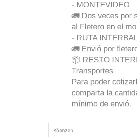
- MONTEVIDEO
🚛 Dos veces por 
al Fletero en el m
- RUTA INTERB
🚛 Envió por fleter
📦 RESTO INTERI
Transportes
Para poder cotizar
comparta la cantid
mínimo de envió.
Köenzen