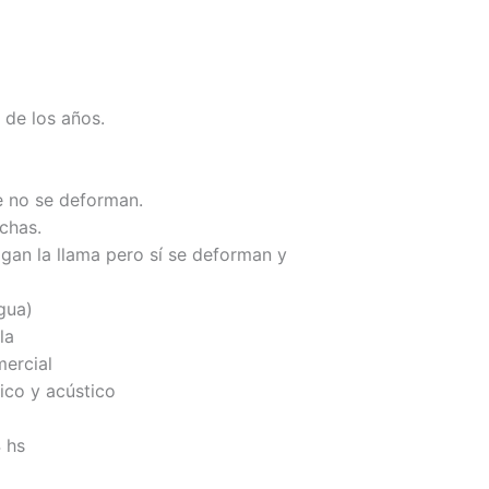
 de los años.
ue no se deforman.
chas.
agan la llama pero sí se deforman y
agua)
la
mercial
ico y acústico
 hs