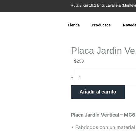
Ruta 8 Km 19,2 Brig. Lavalleja (Montevi
Tienda
Productos
Noved
Placa Jardín Ve
$
250
Placa
-
Jardín
Vertical
Añadir al carrito
-
Osaka
cantidad
Placa Jardín Vertical – M
• Fabricdos con un material 