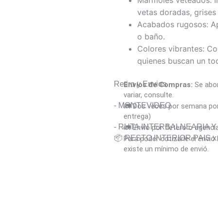
Mármoles veteados: Im
vetas doradas, grises
Acabados rugosos: Apo
o baño.
Colores vibrantes: Co
quienes buscan un toq
Retiro y Envios
Envíos de Compras:
Se abon
variar, consulte.
- MONTEVIDEO
🚛 Dos veces por semana por 
entrega)
- RUTA INTERBALNEARIA 
🚛 Envió por fletero o agenci
📦 RESTO INTERIOR PAIS x A
Para poder cotizarle el envi
existe un mínimo de envió.