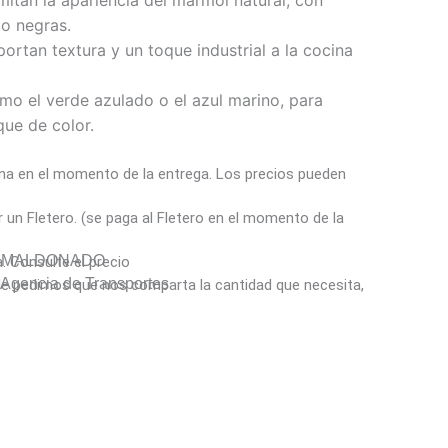
itan la apariencia del mármol natural, con
 o negras.
rtan textura y un toque industrial a la cocina
mo el verde azulado o el azul marino, para
ue de color.
a en el momento de la entrega. Los precios pueden
un Fletero. (se paga al Fletero en el momento de la
Y MALDONADO
a. Consulte el precio
gencia de Transportes
ó le pedimos que nos comparta la cantidad que necesita,