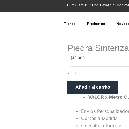
Ruta 8 Km 19,2 Brig. Lavalleja (Montevi
Tienda
Productos
Noved
Piedra Sinteriz
$
15.000
Piedra
-
Sinterizada
-
Añadir al carrito
Blanco
VALOR x Metro C
Glaciar
Jade
Envíos Personalizado
cantidad
Cortes a Medida
Consulte x Extras: