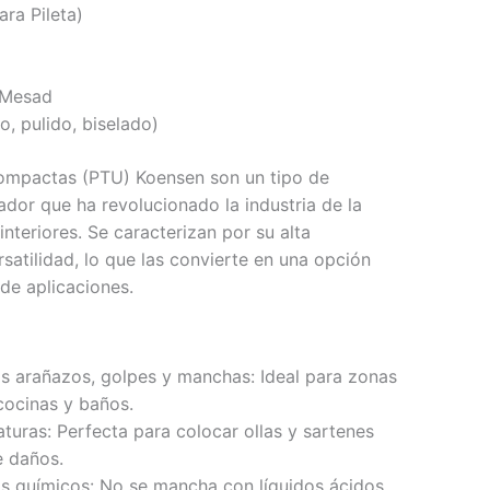
ara Pileta)
e Mesad
o, pulido, biselado)
compactas (PTU) Koensen son un tipo de
ador que ha revolucionado la industria de la
interiores. Se caracterizan por su alta
rsatilidad, lo que las convierte en una opción
de aplicaciones.
os arañazos, golpes y manchas: Ideal para zonas
cocinas y baños.
turas: Perfecta para colocar ollas y sartenes
e daños.
os químicos: No se mancha con líquidos ácidos