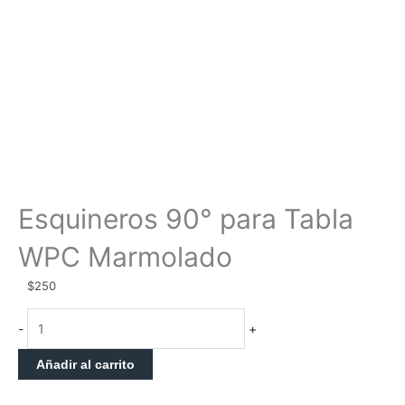
Esquineros 90° para Tabla
WPC Marmolado
$
250
Esquineros
-
+
90°
para
Añadir al carrito
Tabla
WPC