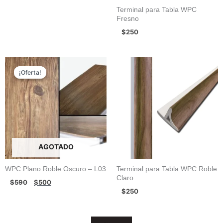
Terminal para Tabla WPC
Fresno
$
250
El
El
precio
precio
¡Oferta!
¡Oferta!
original
actual
era:
es:
$590.
$500.
AGOTADO
WPC Plano Roble Oscuro – L03
Terminal para Tabla WPC Roble
Claro
$
590
$
500
$
250