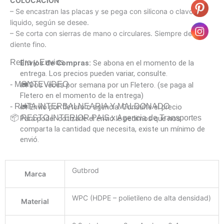
COLOCACIÓN
– Se encastran las placas y se pega con silicona o clavo
liquido, según se desee.
– Se corta con sierras de mano o circulares. Siempre de
diente fino.
Retiro y Envios
Envíos de Compras:
Se abona en el momento de la
entrega. Los precios pueden variar, consulte.
- MONTEVIDEO
🚛 Dos veces por semana por un Fletero. (se paga al
Fletero en el momento de la entrega)
- RUTA INTERBALNEARIA Y MALDONADO
🚛 Envió por fletero o agencia. Consulte el precio
📦 RESTO INTERIOR PAIS x Agencia de Transportes
Para poder cotizarle el envió le pedimos que nos
comparta la cantidad que necesita, existe un mínimo de
envió.
Gutbrod
Marca
WPC (HDPE – polietileno de alta densidad)
Material