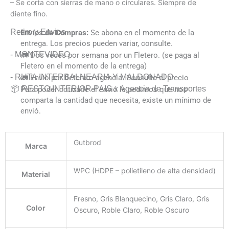
– Se corta con sierras de mano o circulares. Siempre de
diente fino.
Retiro y Envios
Envíos de Compras:
Se abona en el momento de la
entrega. Los precios pueden variar, consulte.
- MONTEVIDEO
🚛 Dos veces por semana por un Fletero. (se paga al
Fletero en el momento de la entrega)
- RUTA INTERBALNEARIA Y MALDONADO
🚛 Envió por fletero o agencia. Consulte el precio
📦 RESTO INTERIOR PAIS x Agencia de Transportes
Para poder cotizarle el envió le pedimos que nos
comparta la cantidad que necesita, existe un mínimo de
envió.
Gutbrod
Marca
WPC (HDPE – polietileno de alta densidad)
Material
Fresno, Gris Blanquecino, Gris Claro, Gris
Color
Oscuro, Roble Claro, Roble Oscuro