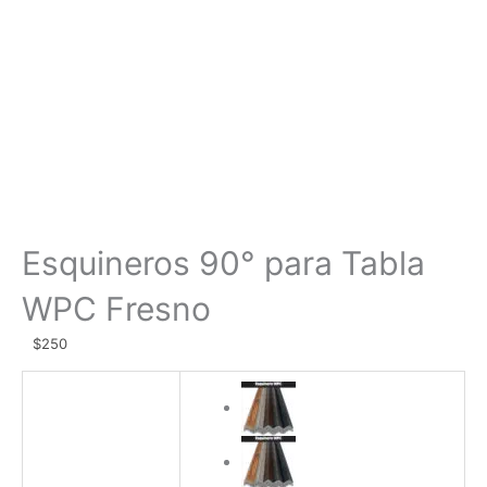
Esquineros 90° para Tabla
WPC Fresno
$
250
Esquineros
90°
para
Tabla
WPC