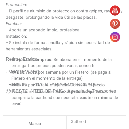
Protección:
– El perfil de aluminio da protecccion contra golpes, rayones y
desgaste, prolongando la vida útil de las placas.
Estética:
– Aporta un acabado limpio, profesional.
Instalación:
– Se instala de forma sencilla y rápida sin necesidad de
herramientas especiales.
Retiro y Envios
Envíos de Compras:
Se abona en el momento de la
entrega. Los precios pueden variar, consulte.
- MONTEVIDEO
🚛 Dos veces por semana por un Fletero. (se paga al
Fletero en el momento de la entrega)
- RUTA INTERBALNEARIA Y MALDONADO
🚛 Envió por fletero o agencia. Consulte el precio
📦 RESTO INTERIOR PAIS x Agencia de Transportes
Para poder cotizarle el envió le pedimos que nos
comparta la cantidad que necesita, existe un mínimo de
envió.
Gutbrod
Marca