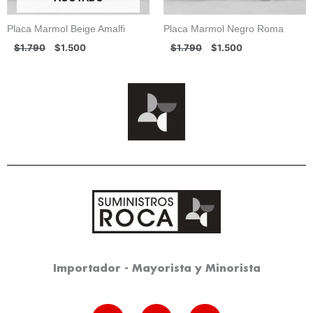
Placa Marmol Beige Amalfi
Placa Marmol Negro Roma
$
1.790
$
1.500
$
1.790
$
1.500
Importador - Mayorista y Minorista
I
P
Y