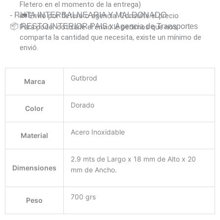
Fletero en el momento de la entrega)
- RUTA INTERBALNEARIA Y MALDONADO
🚛 Envió por fletero o agencia. Consulte el precio
📦 RESTO INTERIOR PAIS x Agencia de Transportes
Para poder cotizarle el envió le pedimos que nos
comparta la cantidad que necesita, existe un mínimo de
envió.
Gutbrod
Marca
Dorado
Color
Acero Inoxidable
Material
2.9 mts de Largo x 18 mm de Alto x 20
Dimensiones
mm de Ancho.
700 grs
Peso