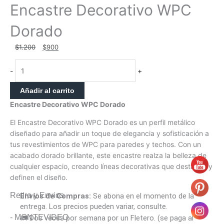
Encastre Decorativo WPC
Dorado
El
El
$
1.200
$
900
precio
precio
Encastre
original
actual
-
+
Decorativo
era:
es:
WPC
$1.200.
$900.
Añadir al carrito
Dorado
Encastre Decorativo WPC Dorado
cantidad
El Encastre Decorativo WPC Dorado es un perfil metálico
diseñado para añadir un toque de elegancia y sofisticación a
tus revestimientos de WPC para paredes y techos. Con un
acabado dorado brillante, este encastre realza la belleza de
cualquier espacio, creando líneas decorativas que destacan y
definen el diseño.
Retiro y Envios
Envíos de Compras:
Se abona en el momento de la
entrega. Los precios pueden variar, consulte.
- MONTEVIDEO
🚛 Dos veces por semana por un Fletero. (se paga al