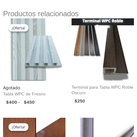
Productos relacionados
Rango
de
¡Oferta!
¡Oferta!
precios:
desde
$400
hasta
$450
Terminal para Tabla WPC Roble
Agotado
Oscuro
Tabla WPC de Fresno
$
250
$
400
$
450
-
El
El
precio
precio
¡Oferta!
¡Oferta!
original
actual
era:
es: