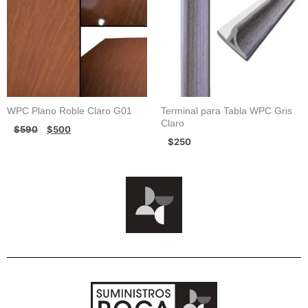
$590.
$500.
WPC Plano Roble Claro G01
Terminal para Tabla WPC Gris
Claro
$
590
$
500
$
250